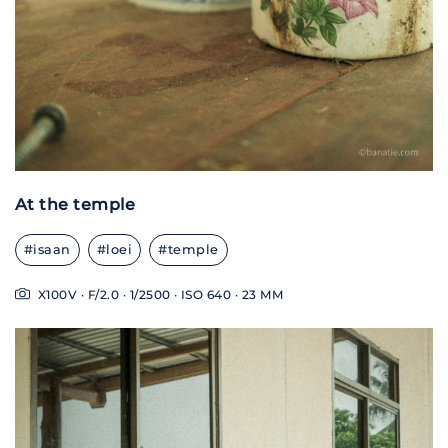
At the temple
#isaan
#loei
#temple
X100V · F/2.0 · 1/2500 · ISO 640 · 23 MM