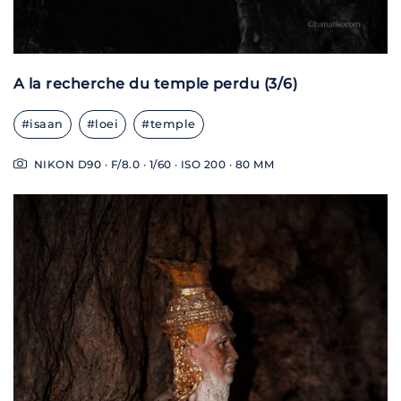
A la recherche du temple perdu (3/6)
#isaan
#loei
#temple
NIKON D90 · F/8.0 · 1/60 · ISO 200 · 80 MM