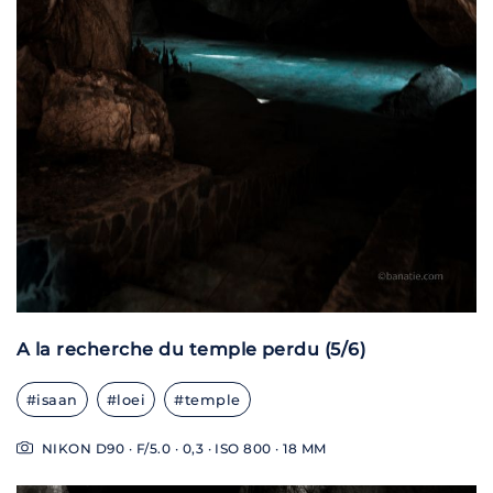
A la recherche du temple perdu (5/6)
#isaan
#loei
#temple
NIKON D90 · F/5.0 · 0,3 · ISO 800 · 18 MM