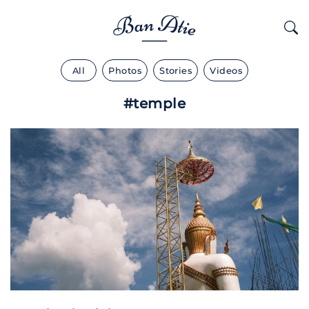
All
Photos
Stories
Videos
#temple