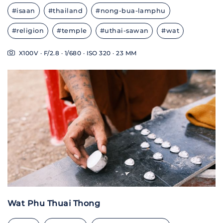
#isaan
#thailand
#nong-bua-lamphu
#religion
#temple
#uthai-sawan
#wat
X100V · F/2.8 · 1/680 · ISO 320 · 23 MM
Wat Phu Thuai Thong