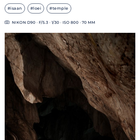
#isaan
#loei
#temple
NIKON D90 · F/5.3 · 1/30 · ISO 800 · 70 MM