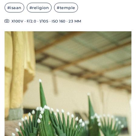
#isaan
#religion
#temple
X100V · F/2.0 · 1/105 · ISO 160 · 23 MM