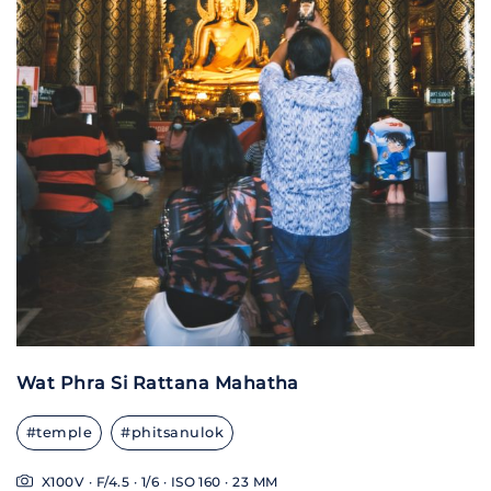
Wat Phra Si Rattana Mahatha
#temple
#phitsanulok
X100V · F/4.5 · 1/6 · ISO 160 · 23 MM