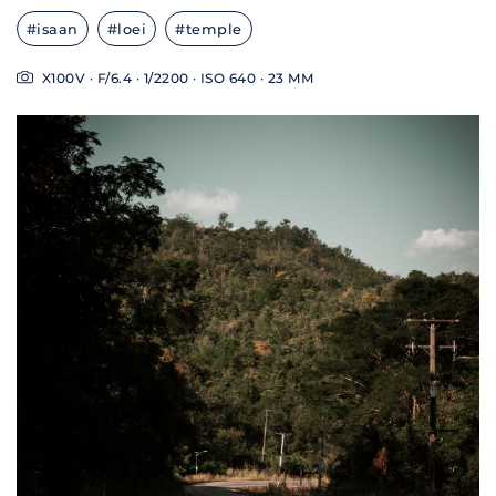
#isaan
#loei
#temple
X100V · F/6.4 · 1/2200 · ISO 640 · 23 MM