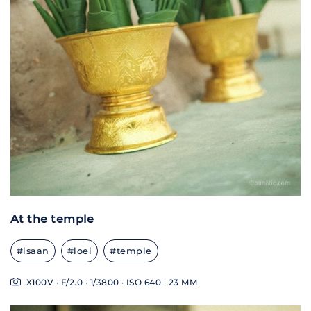
At the temple
#isaan
#loei
#temple
X100V · F/2.0 · 1/3800 · ISO 640 · 23 MM