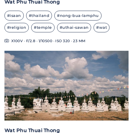
Wat Phu Thuai Thong
#isaan
#thailand
#nong-bua-lamphu
#religion
#temple
#uthai-sawan
#wat
X100V · F/2.8 · 1/10500 · ISO 320 · 23 MM
Wat Phu Thuai Thong