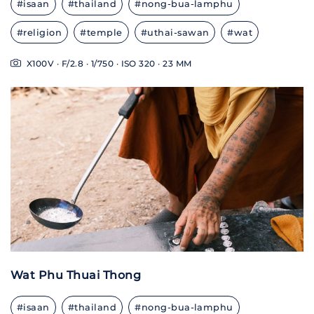
#isaan
#thailand
#nong-bua-lamphu
#religion
#temple
#uthai-sawan
#wat
X100V · F/2.8 · 1/750 · ISO 320 · 23 MM
Wat Phu Thuai Thong
#isaan
#thailand
#nong-bua-lamphu