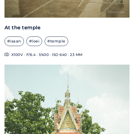
At the temple
#isaan
#loei
#temple
X100V · F/6.4 · 1/400 · ISO 640 · 23 MM