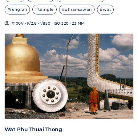
#religion
#temple
#uthai-sawan
#wat
X100V · F/2.8 · 1/850 · ISO 320 · 23 MM
Wat Phu Thuai Thong