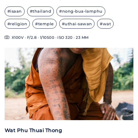
#isaan
#thailand
#nong-bua-lamphu
#religion
#temple
#uthai-sawan
#wat
X100V · F/2.8 · 1/10500 · ISO 320 · 23 MM
Wat Phu Thuai Thong