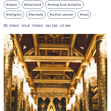
#isaan
#thailand
#nong bua lamphu
#religion
#temple
#uthai sawan
#wat
X100V · F/2.8 · 1/11000 · ISO 320 · 23 MM