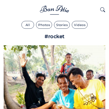
All
Photos
Stories
Videos
#rocket