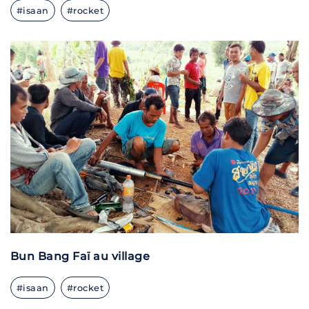
#isaan
#rocket
Bun Bang Faï au village
#isaan
#rocket